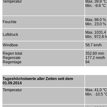
Temperatur
Max. 39.9 °C
Min. -9.8 °C
Max. 98.0 %
Feuchte
Min. 23.0 %
Max. 1031.4
Luftdruck
Min. 972.8 
Windboe
58.7 km/h
Regen total
352.60 mm
Regenrate
177.2 mm/h
Regentage
94
Tageshöchstwerte aller Zeiten seit dem
01.09.2014
Temperatur
Max. 41.0 °C
Min. -10.5 °