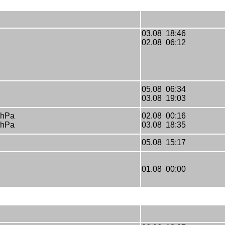
03.08 18:46
02.08 06:12
05.08 06:34
03.08 19:03
 hPa
02.08 00:16
 hPa
03.08 18:35
05.08 15:17
01.08 00:00