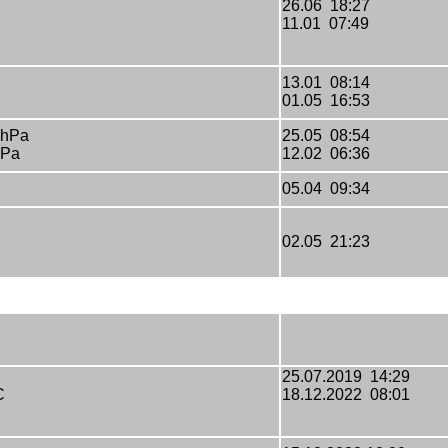
26.06 18:27
11.01 07:49
13.01 08:14
01.05 16:53
 hPa
25.05 08:54
hPa
12.02 06:36
05.04 09:34
02.05 21:23
25.07.2019 14:29
C
18.12.2022 08:01